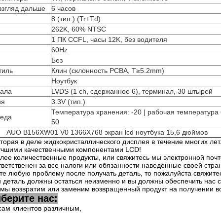
взгляд дальше
6 часов
8 (тип.) (Tr+Td)
262K, 60% NTSC
1 ПК CCFL, часы 12K, без водителя
60Hz
Без
тиль
Клин (склонность PCBA, T≥5.2mm)
Ноутбук
нала
LVDS (1 ch, сдержанное 6), терминал, 30 штырей
ия
3.3V (тип.)
Температура хранения: -20 | рабочая температура 6
еда
50
AUO B156XW01 V0 1366X768 экран lcd ноутбука 15,6 дюймов
орая в деле жидкокристаллического дисплея в течение многих лет
учшими качественными компонентами LCD!
лее количественные продукты, или свяжитесь мы электронной почт
тветственен за все налоги или обязанности наведенные своей стра
те любую проблему после получать деталь, то пожалуйста свяжитес
 деталь должны остаться неизменно и вы должны обеспечить нас с
 мы возвратим или заменим возвращенный продукт на получении в
берите нас:
сам клиентов различным,