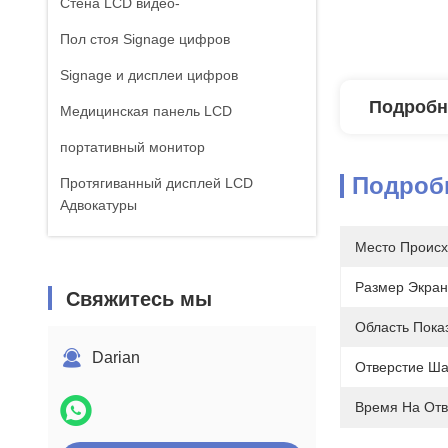
Стена LCD видео-
Пол стоя Signage цифров
Signage и дисплеи цифров
Подробн
Медицинская панель LCD
портативный монитор
Подроб
Протягиванный дисплей LCD
Адвокатуры
Панель многоприкосновения
Место Происх
Размер Экран
Свяжитесь мы
Область Пока
Darian
Отверстие Ша
Время На Отв