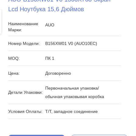
Lcd Ноутбука 15,6 Дюймов
Наименование
AUO
Марки:
Номер Модели:
B156XW01 V0 (AUO10EC)
MOQ:
ПК 1
Цена:
Договоренно
Первоначальная упаковка/
Детали Упаковки:
обычная упаковывая коробка
Условия Оплаты:
T/T, западное соединение