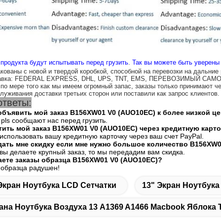
 продукта будут испытывать перед грузить
.
Так вы можете быть уверены
кованы с новой и твердой коробкой, способной на перевозки на дальние
тавка: FEDERAL EXPRESS, DHL, UPS, TNT, EMS, ПЕРЕВОЗИМЫЙ СА
 по мере того как мы имеем огромный запас, заказы только принимают чер
луживания доставки третьих сторон или поставили как запрос клиентов.
ответы:
объявить мой заказ B156XW01 V0 (AUO10EC) к более низкой це
 pls сообщают нас перед грузить.
атить мой заказ B156XW01 V0 (AUO10EC) через кредитную карт
 использовать вашу кредитную карточку через ваш счет PayPal.
дать мне скидку если мне нужно большое количество B156XW0
 вы делаете крупный заказ, то мы передадим вам скидка.
аете заказы образца B156XW01 V0 (AUO10EC)?
з образца радушен!
Экран Ноутбука LCD Сетчатки
13" Экран Ноутбука
ана Ноутбука Воздуха 13 A1369 A1466 Macbook Яблока 