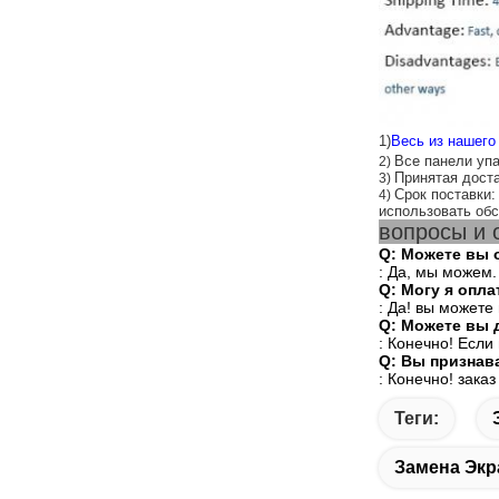
1)
Весь из нашего
Все панели упа
2)
Принятая дос
3)
Срок поставки:
4)
использовать обс
вопросы и 
Q: Можете вы 
: Да, мы можем.
Q: Могу я опл
: Да! вы можете
Q: Можете вы 
: Конечно! Если
Q: Вы признав
: Конечно! зака
Теги:
Замена Экр