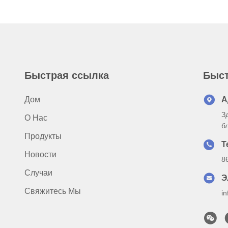
Быстрая ссылка
Быст
Дом
А
З
О Нас
б
Продукты
Т
Новости
8
Случаи
Э
Свяжитесь Мы
i