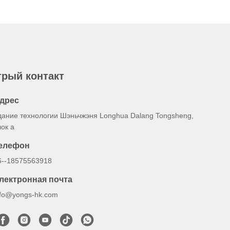
рый контакт
дрес
дание технологии Шэньчжэня Longhua Dalang Tongsheng,
лок a
елефон
6--18575563918
лектронная почта
nfo@yongs-hk.com