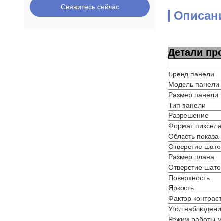
Свяжитесь сейчас
Описан
Детали пр
Бренд панели
Модель панели
Размер панели
Тип панели
Разрешение
Формат пиксел
Область показа
Отверстие шато
Размер плана
Отверстие шато
Поверхность
Яркость
Фактор контрас
Угол наблюден
Режим работы 