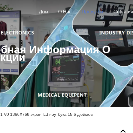
Дом
О Нас
Продукты
Событи
бная Информация О
кции
 V0 1366X768 экран lcd ноутбука 15,6 дюймов