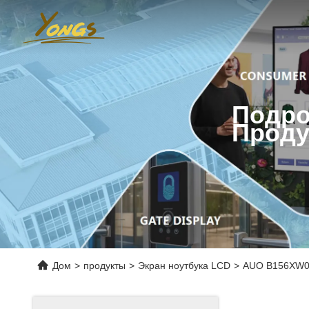
Подро
Проду
Дом
>
продукты
>
Экран ноутбука LCD
>
AUO B156XW01