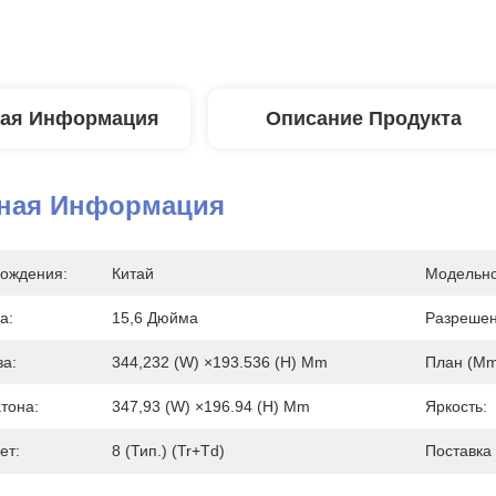
ая Информация
Описание Продукта
ная Информация
ождения:
Китай
Модельно
а:
15,6 Дюйма
Разрешен
за:
344,232 (w) ×193.536 (h) Mm
План (mm
тона:
347,93 (w) ×196.94 (h) Mm
Яркость:
ет:
8 (тип.) (Tr+Td)
Поставка