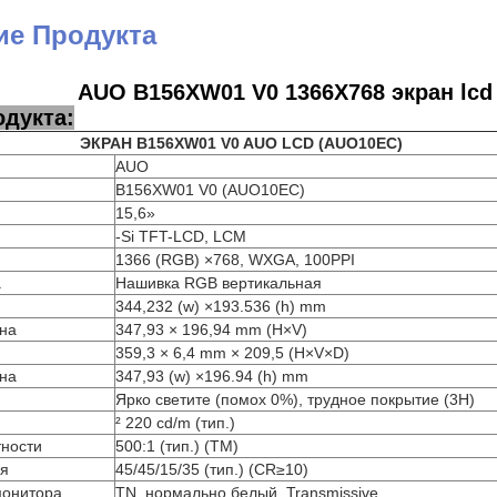
ие Продукта
AUO B156XW01 V0 1366X768 экран lcd
одукта:
ЭКРАН B156XW01 V0 AUO LCD (AUO10EC)
AUO
B156XW01 V0 (AUO10EC)
15,6»
-Si TFT-LCD, LCM
1366 (RGB) ×768, WXGA, 100PPI
а
Нашивка RGB вертикальная
344,232 (w) ×193.536 (h) mm
на
347,93 × 196,94 mm (H×V)
359,3 × 6,4 mm × 209,5 (H×V×D)
на
347,93 (w) ×196.94 (h) mm
Ярко светите (помох 0%), трудное покрытие (3H)
² 220 cd/m (тип.)
тности
500:1 (тип.) (TM)
ия
45/45/15/35 (тип.) (CR≥10)
монитора
TN, нормально белый, Transmissive