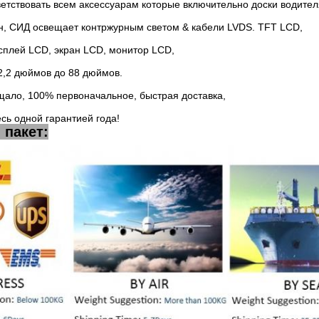
етствовать всем аксессуарам которые включительно доски водител
н, СИД освещает контржурным светом & кабели LVDS. TFT LCD,
сплей LCD, экран LCD, монитор LCD,
2,2 дюймов до 88 дюймов.
щало, 100% первоначальное, быстрая доставка,
сь одной гарантией года!
 пакет: