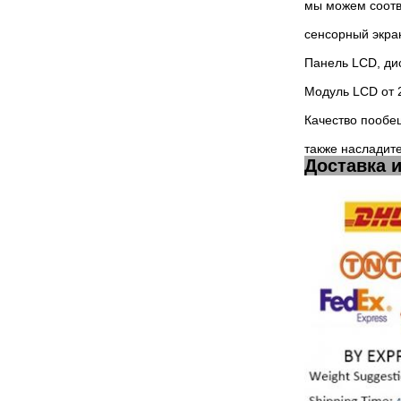
мы можем соотв
сенсорный экра
Панель LCD, ди
Модуль LCD от 
Качество пообе
также насладите
Доставка и