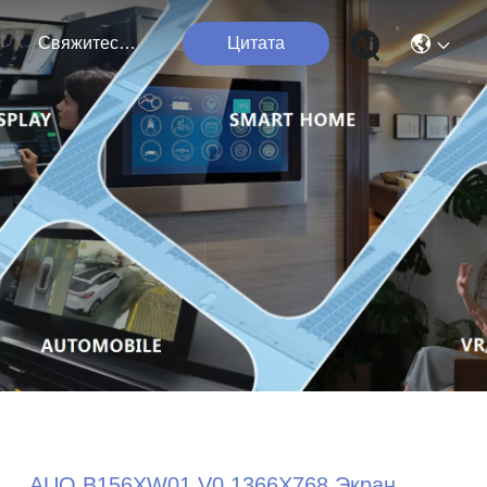
я
Свяжитесь Мы
Цитата
AUO B156XW01 V0 1366X768 Экран