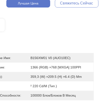
Свяжитесь Сейчас
Лучшая Цена
е Имя:
B156XW01 V0 (AUO10EC)
ие:
1366 (RGB) ×768 [WXGA] 100PPI
):
359,3 (w) ×209.5 (h) ×6.4 (d) Mm
² 220 Cd/m (тип.)
 Способности:
100000 Блок/блоков В Месяц