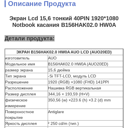
Описание Продукта
Экран Lcd 15,6 тонкий 40PIN 1920*1080
Notbook касания B156HAK02.0 HW0A
Детали продукта:
ЭКРАН B156HAK02.0 HW0A AUO LCD (AUO20ED)
изготовитель
AUO
Модельное имя
B156HAK02.0 HW0A (AUO20ED)
размер экрана
15,6 дюйма
Тип экрана
-Si TFT-LCD, модуль LCD
Разрешение
1920 (RGB) ×1080 (FHD) 141PPI
Расположение
Нашивка RGB вертикальная
Размер дисплея
344,16 × 193,59 (H×V)
физическое
350,56 (w) ×223.6 (h) ×3.2 (d) mm
измерение
Поверхностное
Antiglare
покрытие
Яркость дисплея
² 250 cd/m (тип.)