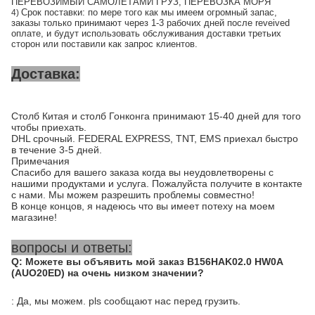
ПЕРЕВОЗИМЫЙ САМОЛЕТАМИ ГРУЗ, ПЕРЕВОЗКА МОРЯ
Срок поставки: по мере того как мы имеем огромный запас,
4)
заказы только принимают через 1-3 рабочих дней после reveived
оплате, и будут использовать обслуживания доставки третьих
сторон или поставили как запрос клиентов.
Доставка:
Столб Китая и столб Гонконга принимают 15-40 дней для того
чтобы приехать.
DHL срочный. FEDERAL EXPRESS, TNT, EMS приехал быстро
в течение 3-5 дней.
Примечания
Спасибо для вашего заказа когда вы неудовлетворены с
нашими продуктами и услуга. Пожалуйста получите в контакте
с нами. Мы можем разрешить проблемы совместно!
В конце концов, я надеюсь что вы имеет потеху на моем
магазине!
вопросы и ответы:
Q: Можете вы объявить мой заказ B156HAK02.0 HW0A
(AUO20ED) на очень низком значении?
: Да, мы можем. pls сообщают нас перед грузить.