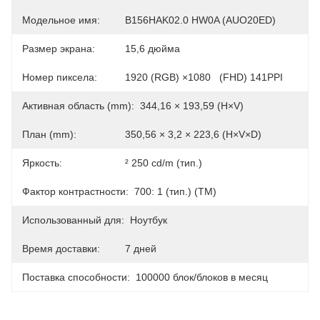
Модельное имя:
B156HAK02.0 HW0A (AUO20ED)
Размер экрана:
15,6 дюйма
Номер пиксела:
1920 (RGB) ×1080   (FHD) 141PPI
Активная область (mm):
344,16 × 193,59 (H×V)
План (mm):
350,56 × 3,2 × 223,6 (H×V×D)
Яркость:
² 250 cd/m (тип.)
Фактор контрастности:
700: 1 (тип.) (TM)
Использованный для:
Ноутбук
Время доставки:
7 дней
Поставка способности:
100000 блок/блоков в месяц