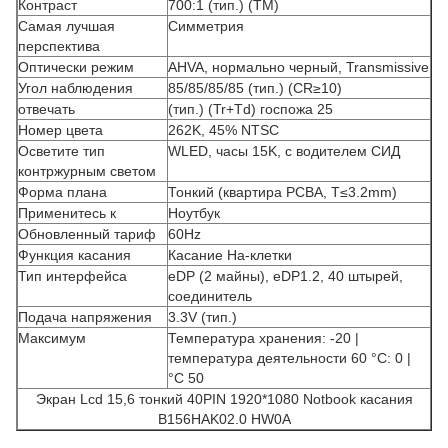
Контраст
700:1 (тип.) (TM)
Самая лучшая
Симметрия
перспектива
Оптически режим
AHVA, нормально черный, Transmissive
Угол наблюдения
85/85/85/85 (тип.) (CR≥10)
отвечать
(тип.) (Tr+Td) госпожа 25
Номер цвета
262K, 45% NTSC
Осветите тип
WLED, часы 15K, с водителем СИД
контржурным светом
Форма плана
Тонкий (квартира PCBA, T≤3.2mm)
Применитесь к
Ноутбук
Обновленный тариф
60Hz
Функция касания
Касание На-клетки
Тип интерфейса
eDP (2 майны), eDP1.2, 40 штырей,
соединитель
Подача напряжения
3.3V (тип.)
Максимум
Температура хранения: -20 |
температура деятельности 60 °C: 0 |
°C 50
Экран Lcd 15,6 тонкий 40PIN 1920*1080 Notbook касания
B156HAK02.0 HW0A