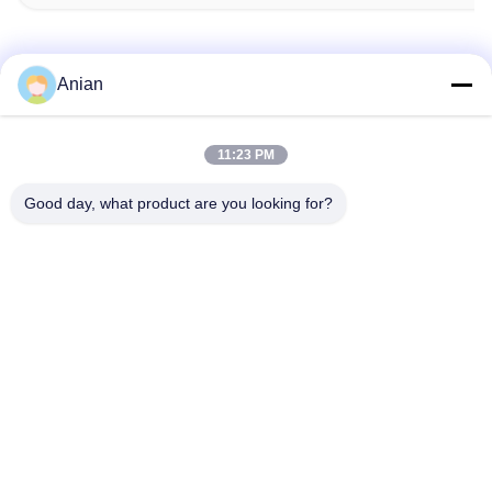
Anian
Быстрый контакт
11:23 PM
Адрес
Good day, what product are you looking for?
Здание А, Здание VERSINO, Новый район Лунхуа,
Шэньчжэнь
Телефон
0086-18575563918
Электронная почта
info@yongs-hk.com