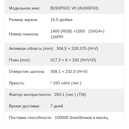
Модельное имя:
B150PG01 V0 (AUO0F03)
Размер экрана:
15,0 дюйма
1400 (RGB) ×1050   (SXGA+) 
Номер пиксела:
116PPI
Активная область (mm):
304,5 × 228,375 (H×V)
План (mm):
317,3 × 6 × 242 (H×V×D)
Отверстие шатона:
308,1 × 232,0 (H×V)
Яркость:
² 150 cd/m (тип.)
Фактор контрастности:
250:1 (тип.) (TM)
Время доставки:
7 дней
Поставка способности:
100000 блок/блоков в месяц