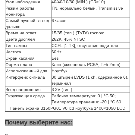
Угол наблюдения
40/40/10/30 (MIN.) (CR≥10)
Режим работы
TN, нормально белый, Transmissive
монитора
Самый лучший взгляд
6 часов
дальше
Время на ответ
15/35 (тип.) (Tr/Td) госпож
Цвета дисплея
262K, 45% NTSC
Тип лампы
CCFL [1 ПК], отсутствие водителя
Частота
60Hz
Экран касания
Без
Форма плана
Клин (склонность PCBA, T≥5.2mm)
Использованный для
Ноутбук
Интерфейс сигнала
30 штырей LVDS (1 ch, сдержанное 6),
терминал
Ввод напряжения
3.3V (тип.)
Окружающая среда
Рабочая температура: 0 | °C 50;
Температура хранения: -20 | °C 60
Панель экрана B150PG01 V0 lcd ноутбука 1400×1050 LCD
Почему выберите нас: