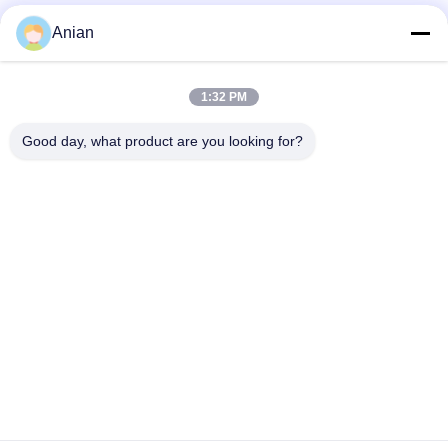
Anian
Быстрый контакт
1:32 PM
Адрес
Good day, what product are you looking for?
Здание А, Здание VERSINO, Новый район Лунхуа,
Шэньчжэнь
Телефон
0086-18575563918
Электронная почта
info@yongs-hk.com
Политика уединения
|
Карта сайта
| Качество Китая
хорошее Панель экранного дисплея LCD Поставщик. ©