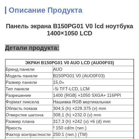
Описание Продукта
Панель экрана B150PG01 V0 lcd ноутбука
1400×1050 LCD
Детали продукта:
ЭКРАН B150PG01 V0 AUO LCD (AUO0F03)
Бренд панели
AUO
Модель панели
B150PG01 V0 (AUO0F03)
Размер панели
15,0»
Тип панели
-Si TFT-LCD, LCM
Разрешение
1400 (RGB) ×1050 SXGA+ 116PPI
Формат пиксела
Нашивка RGB вертикальная
Область показа
304,5 (h) ×228.375 (v) mm
Отверстие шатона
308,1 (h) ×232.0 (v) mm
Размер плана
317,3 (h) ×242 (v) ×6 (d) mm
Яркость
² 150 cd/m (тип.)
Фактор контрастности
250:1 (тип.) (TM)