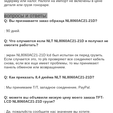
задержку или налог. Налоги на импорт не включены в цене
деталя или грузя гонораре.
вопросы и ответы:
Q: Вы признаваете заказ образца NL8060AC21-21D?
: 90 дней.
Q: Что случаются если NLT NL8060AC21-21D я получил не
смогите работать?
: экран NL8060AC21-21D lcd был испытан ок перед грузить.
Если случается это, то pls проверяют все соединяют кабель
снова, если все еще имеет проблемы, то мы принимают
панель обменом или возвращением.
Q: Как приказать 8,4 дюйма NLT NL8060AC21-21D?
: Мы принимаем T/T, западное соединение, PayPal.
Q: можете вы объявили низкую цену моего заказа TFT-
LCD NL8060AC21-21D грузя?
: Да, пожалуйста сообщите нас значение вы хотите.