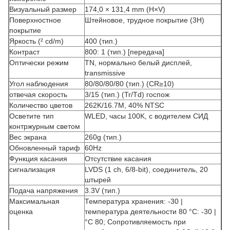
Визуальный размер
174,0 × 131,4 mm (H×V)
Поверхностное
Штейновое, трудное покрытие (3H)
покрытие
Яркость (² cd/m)
400 (тип.)
Контраст
800: 1 (тип.) [передача]
Оптически режим
TN, нормально белый дисплей,
transmissive
Угол наблюдения
80/80/80/80 (тип.) (CR≥10)
отвечая скорость
3/15 (тип.) (Tr/Td) госпож
Количество цветов
262K/16.7M, 40% NTSC
Осветите тип
WLED, часы 100K, с водителем СИД
контржурным светом
Вес экрана
260g (тип.)
Обновленный тариф
60Hz
Функция касания
Отсутствие касания
сигнализация
LVDS (1 ch, 6/8-bit), соединитель, 20
штырей
Подача напряжения
3.3V (тип.)
Максимальная
Температура хранения: -30 |
оценка
температура деятельности 80 °C: -30 |
°C 80; Сопротивляемость при