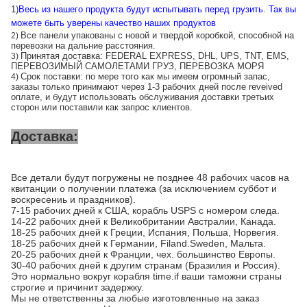
1)
Весь из нашего продукта будут испытывать перед грузить
.
Так вы
можете быть уверены качество наших продуктов
Все панели упакованы с новой и твердой коробкой, способной на
2)
перевозки на дальние расстояния.
Принятая доставка: FEDERAL EXPRESS, DHL, UPS, TNT, EMS,
3)
ПЕРЕВОЗИМЫЙ САМОЛЕТАМИ ГРУЗ, ПЕРЕВОЗКА МОРЯ
Срок поставки: по мере того как мы имеем огромный запас,
4)
заказы только принимают через 1-3 рабочих дней после reveived
оплате, и будут использовать обслуживания доставки третьих
сторон или поставили как запрос клиентов.
Доставка:
Все детали будут погружены не позднее 48 рабочих часов на
квитанции о получении платежа (за исключением суббот и
воскресениь и праздников).
7-15 рабочих дней к США, корабль USPS с номером следа.
14-22 рабочих дней к Великобритании Австралии, Канада.
18-25 рабочих дней к Греции, Испания, Польша, Норвегия.
18-25 рабочих дней к Германии, Filand.Sweden, Мальта.
20-25 рабочих дней к Франции, чех. большинство Европы.
30-40 рабочих дней к другим странам (Бразилия и Россия).
Это нормально вокруг корабля time.if ваши таможни страны
строгие и причинит задержку.
Мы не ответственны за любые изготовленные на заказ