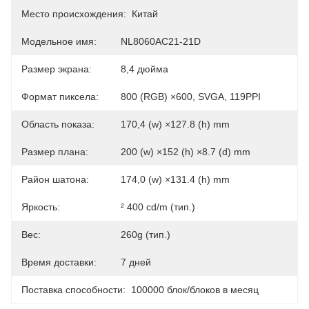
Место происхождения:
Китай
Модельное имя:
NL8060AC21-21D
Размер экрана:
8,4 дюйма
Формат пиксела:
800 (RGB) ×600, SVGA, 119PPI
Область показа:
170,4 (w) ×127.8 (h) mm
Размер плана:
200 (w) ×152 (h) ×8.7 (d) mm
Район шатона:
174,0 (w) ×131.4 (h) mm
Яркость:
² 400 cd/m (тип.)
Вес:
260g (тип.)
Время доставки:
7 дней
Поставка способности:
100000 блок/блоков в месяц