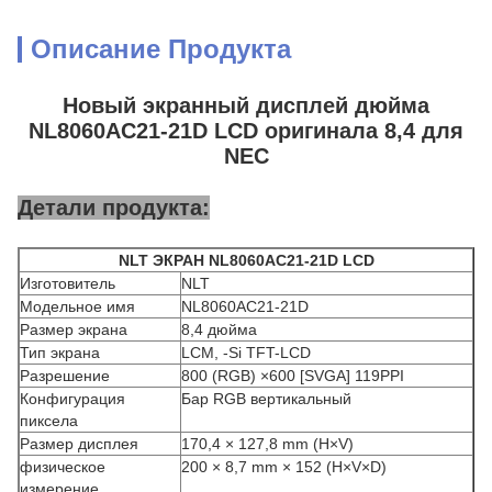
Описание Продукта
Новый экранный дисплей дюйма
NL8060AC21-21D LCD оригинала 8,4 для
NEC
Детали продукта:
NLT ЭКРАН NL8060AC21-21D LCD
Изготовитель
NLT
Модельное имя
NL8060AC21-21D
Размер экрана
8,4 дюйма
Тип экрана
LCM, -Si TFT-LCD
Разрешение
800 (RGB) ×600 [SVGA] 119PPI
Конфигурация
Бар RGB вертикальный
пиксела
Размер дисплея
170,4 × 127,8 mm (H×V)
физическое
200 × 8,7 mm × 152 (H×V×D)
измерение