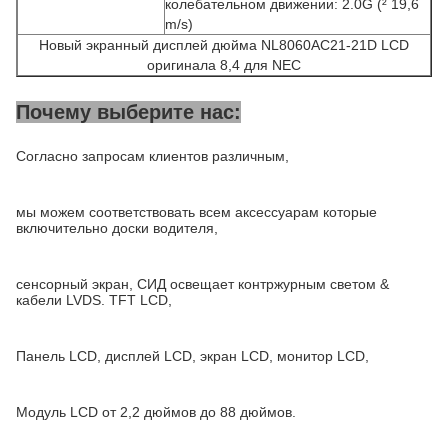
колебательном движении: 2.0G (² 19,6
m/s)
Новый экранный дисплей дюйма NL8060AC21-21D LCD
оригинала 8,4 для NEC
Почему выберите нас:
Согласно запросам клиентов различным,
мы можем соответствовать всем аксессуарам которые
включительно доски водителя,
сенсорный экран, СИД освещает контржурным светом &
кабели LVDS. TFT LCD,
Панель LCD, дисплей LCD, экран LCD, монитор LCD,
Модуль LCD от 2,2 дюймов до 88 дюймов.