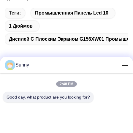
Теги:
Промышленная Панель Lcd 10
1 Дюймов
Дисплей С Плоским Экраном G156XW01 Промышл
Sunny
Быстрый контакт
2:48 PM
Адрес
Good day, what product are you looking for?
Здание А, Здание VERSINO, Новый район Лунхуа,
Шэньчжэнь
Телефон
0086-18575563918