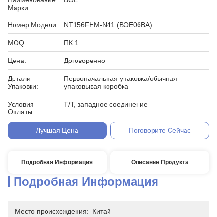
Наименование
BOE
Марки:
Номер Модели:
NT156FHM-N41 (BOE06BA)
MOQ:
ПК 1
Цена:
Договоренно
Детали
Первоначальная упаковка/обычная
Упаковки:
упаковывая коробка
Условия
T/T, западное соединение
Оплаты:
Лучшая Цена
Поговорите Сейчас
Подробная Информация
Описание Продукта
Подробная Информация
Место происхождения:
Китай