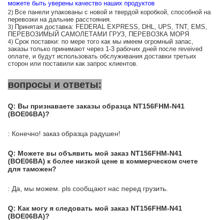
можете быть уверены качество наших продуктов
Все панели упакованы с новой и твердой коробкой, способной на
2)
перевозки на дальние расстояния.
Принятая доставка: FEDERAL EXPRESS, DHL, UPS, TNT, EMS,
3)
ПЕРЕВОЗИМЫЙ САМОЛЕТАМИ ГРУЗ, ПЕРЕВОЗКА МОРЯ
Срок поставки: по мере того как мы имеем огромный запас,
4)
заказы только принимают через 1-3 рабочих дней после reveived
оплате, и будут использовать обслуживания доставки третьих
сторон или поставили как запрос клиентов.
вопросы и ответы:
Q: Вы признаваете заказы образца NT156FHM-N41
(BOE06BA)?
: Конечно! заказ образца радушен!
Q: Можете вы объявить мой заказ NT156FHM-N41
(BOE06BA) к более низкой цене в коммерческом счете
для таможен?
: Да, мы можем. pls сообщают нас перед грузить.
Q: Как могу я следовать мой заказ NT156FHM-N41
(BOE06BA)?