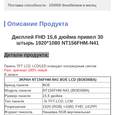
Поставка способности:
100000 блок/блоков в месяц
Описание Продукта
Дисплей FHD 15,6 дюйма привел 30
штырь 1920*1080 NT156FHM-N41
Детали продукта:
Панель TFT LCD, LCD/LED освещает контржурным светом
Ранг, оригинал 100% новый
В запасе
ЭКРАН NT156FHM-N41 BOE LCD (BOE06BA)
Бренд панели
BOE
Модель панели
NT156FHM-N41 (BOE06BA)
Размер панели
15,6 дюйма
Тип панели
-Si TFT-LCD, LCM
Разрешение
1920 (RGB) ×1080, FHD, 141PPI
Формат пиксела
Нашивка RGB вертикальная