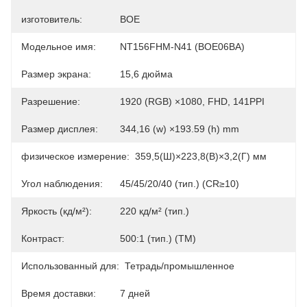
изготовитель:
BOE
Модельное имя:
NT156FHM-N41 (BOE06BA)
Размер экрана:
15,6 дюйма
Разрешение:
1920 (RGB) ×1080, FHD, 141PPI
Размер дисплея:
344,16 (w) ×193.59 (h) mm
физическое измерение:
359,5(Ш)×223,8(В)×3,2(Г) мм
Угол наблюдения:
45/45/20/40 (тип.) (CR≥10)
Яркость (кд/м²):
220 кд/м² (тип.)
Контраст:
500:1 (тип.) (TM)
Использованный для:
Тетрадь/промышленное
Время доставки:
7 дней