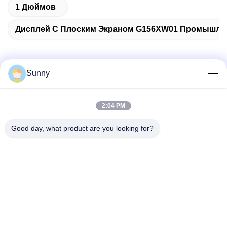
1 Дюймов
Дисплей С Плоским Экраном G156XW01 Промышл
Sunny
Быстрый контакт
2:04 PM
Адрес
Good day, what product are you looking for?
Здание А, Здание VERSINO, Новый район Лунхуа,
Шэньчжэнь
Телефон
0086-18575563918
Электронная почта
info@yongs-hk.com