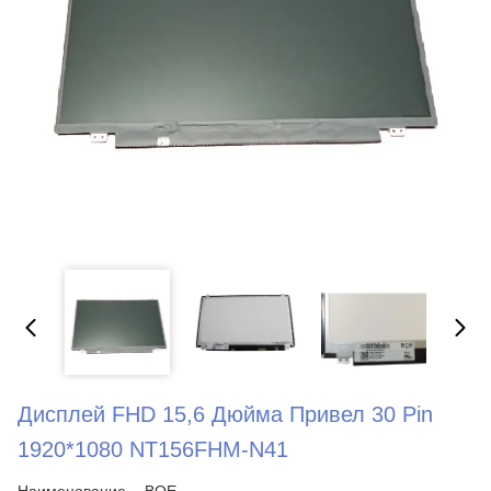
Дисплей FHD 15,6 Дюйма Привел 30 Pin
1920*1080 NT156FHM-N41