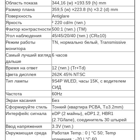
Область показа
344,16 (w) ×193.59 (h) mm
Размер плана
359,5 (w) ×223.8 (h) ×3.2 (d) mm
Поверхность
Antiglare
Яркость
² 220 cd/m (тип.)
Фактор контрастности
500:1 (тип.) (TM)
Угол наблюдения
45/45/20/40 (тип.) (CR≥10)
Режим работы
TN, нормально белый, Transmissive
монитора
Самый лучший взгляд
6 часов
дальше
Время на ответ
12 (тип.) (Tr+Td)
Цвета дисплея
262K 45% NTSC
Тип лампы
9S4P WLED, часы 15K, с водителем
СИД
Частота
60Hz
Экран касания
Без
Сформируйте стиль
Тонкий (квартира PCBA, T≤3.2mm)
Интерфейс сигнала
eDP (2 майны), eDP1.2, HBR1
(2.7G/lane), соединитель 30 штырей
Ввод напряжения
3.3V (тип.)
Окружающая среда
Работая Temp.: 0 | °C 50; Temp
хранения.: -20 | °C 60